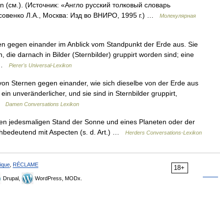
on (см.). (Источник: «Англо русский толковый словарь
совенко Л.А., Москва: Изд во ВНИРО, 1995 г.) …
Молекулярная
rnen gegen einander im Anblick vom Standpunkt der Erde aus. Sie
, die darnach in Bilder (Sternbilder) gruppirt worden sind; eine
… …
Pierer's Universal-Lexikon
 von Sternen gegen einander, wie sich dieselbe von der Erde aus
t ein unveränderlicher, und sie sind in Sternbilder gruppirt,
 …
Damen Conversations Lexikon
en jedesmaligen Stand der Sonne und eines Planeten oder der
chbedeutend mit Aspecten (s. d. Art.) …
Herders Conversations-Lexikon
ique
,
RÉCLAME
18+
Drupal,
WordPress, MODx.