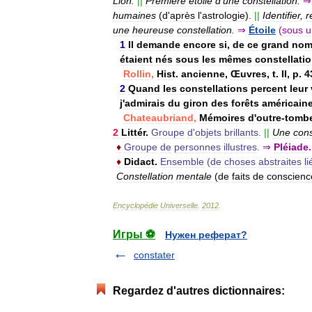
Lion
.
||
Première
étoile
d
'
une
constellation
.
⇒
humaines
(
d
'
après
l
'
astrologie
).
||
Identifier
,
r
une
heureuse
constellation
.
⇒
Étoile
(
sous
u
1
Il
demande
encore
si
,
de
ce
grand
nom
étaient
nés
sous
les
mêmes
constellati
Rollin
,
Hist
.
ancienne
,
Œuvres
,
t
.
II
,
p
.
4
2
Quand
les
constellations
percent
leur
j
'
admirais
du
giron
des
forêts
américain
Chateaubriand
,
Mémoires
d
'
outre
-
tomb
2
Littér
.
Groupe
d
'
objets
brillants
.
||
Une
cons
♦
Groupe
de
personnes
illustres
.
⇒
Pléiade
.
♦
Didact
.
Ensemble
(
de
choses
abstraites
l
Constellation
mentale
(
de
faits
de
conscienc
Encyclopédie
Universelle
.
2012
.
Игры ⚽
Нужен реферат?
constater
Regardez d'autres dictionnaires: