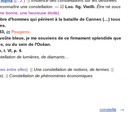
Alpha
(
I
.,
2
.).
||
Influence
des
constellations
sur
les
destinées
econnaître
une
constellation
.
—
☑
Loc
.
fig
.
Vieilli
.
Être
né
sous
ne
bonne
,
une
heureuse
étoile
).
bre
d
'
hommes
qui
périrent
à
la
bataille
de
Cannes
(…)
tous
ons
.
33
,
in
Pougens
.
voûte
bleue
,
je
me
souviens
de
ce
firmament
splendide
que
es
,
ou
du
sein
de
l
'
Océan
.
e
,
t
.
VI
,
p
.
4
.
tellation
de
lumières
,
de
diamants
…
iées
entre
elles
).
||
Une
constellation
de
notions
,
de
termes
.
||
e
).
||
Constellation
de
phénomènes
économiques
.
constellé