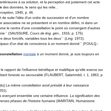
antérieures
à
sa
solution
,
et
la
perception
est
justement
cet
acte
on
des
données
,
le
sens
qui
les
relie
...
rception
,
1945
,
p
.
46
.
t
de
suite
l
'
idée
d
'
un
ordre
de
succession
et
d
'
un
nombre
le
associative
ne
se
présentent
ni
en
nombre
défini
,
ni
dans
un
mme
le
centre
d
'
une
constellation
le
point
où
convergent
d
'
autres
inie
`` (
SAUSSURE
,
Cours
de
ling
.
gén
.,
1916
,
p
.
175
).
re
deux
fonctifs
,
variables
tous
les
deux
`` (
Ling
.
1972
).
cipaux
d
'
un
état
de
conscience
à
un
moment
donné
`` (
FOULQ
.-
constellation
mentale
à
un
moment
donné
,
je
suis
toujours
en
le
rapport
de
l
'
influence
bénéfique
et
maléfique
qu
'
elle
exerce
sur
étant
funeste
ou
secourable
(
FLAUBERT
,
Salammbô
,
t
.
1
,
1863
,
p
.
idu
]
La
même
constellation
avoit
présidé
à
leur
naissance
201
).
s
exerçant
ensemble
une
certaine
influence
.
La
signification
des
verses
phases
de
l
'
histoire
humaine
(
MARITAIN
,
Humanisme