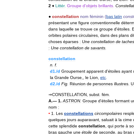
2
♦
Littér
.
Groupe
d
'
objets
brillants
.
Constella
●
constellation
nom
féminin
(
bas
latin
conste
présentant
une
figure
conventionnelle
déter
dans
laquelle
se
trouve
ce
groupe
d
'
étoiles
.
orbites
polaires
circulaires
,
dans
des
plans
di
choses
éparses
:
Une
constellation
de
tache
:
Une
constellation
de
savants
.
constellation
n
.
f
.
d1
./
d
Groupement
apparent
d
'
étoiles
ayant
la
Grande
Ourse
,,
le
Lion
,
etc
.
d2
./
d
Fig
.
Réunion
de
personnes
illustres
.
U
⇒
CONSTELLATION
,
subst
.
fém
.
A
.—
1
.
ASTRON
.
Groupe
d
'
étoiles
formant
u
nom
:
•
1
.
Les
constellations
circompolaires
respl
quelques
jours
auparavant
,
saluait
à
la
cime
cette
splendide
constellation
,
qui
porte
à
so
bras
gauche
une
étoile
de
seconde
,
au
bras