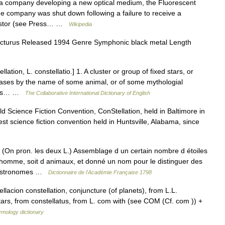
 company developing a new optical medium, the Fluorescent
he company was shut down following a failure to receive a
vestor (see Press… …
Wikipedia
rcturus Released 1994 Genre Symphonic black metal Length
llation, L. constellatio.] 1. A cluster or group of fixed stars, or
cases by the name of some animal, or of some mythologial
e, as… …
The Collaborative International Dictionary of English
 Science Fiction Convention, ConStellation, held in Baltimore in
st science fiction convention held in Huntsville, Alabama, since
On pron. les deux L.) Assemblage d un certain nombre d étoiles
d homme, soit d animaux, et donné un nom pour le distinguer des
 Astronomes …
Dictionnaire de l'Académie Française 1798
llacion constellation, conjuncture (of planets), from L.L.
stars, from constellatus, from L. com with (see COM (Cf. com )) +
ymology dictionary