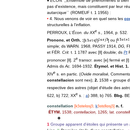
♦
ÉCON
.
,,
Ensemble
de
phénomènes
si
bien
pas
d
'
existence
,
mais
constituent
par
leur
ré
autarcique
`` (
ROMEUF
t
.
1
1956
)
:
•
4
.
Nous
venons
de
voir
en
quel
sens
les
co
structurelles
à
l
'
inflation
.
e
PERROUX
,
L
'
Écon
.
du
XX
s
.,
1964
,
p
.
532
.
Prononc
.
et
Orth
.
:
[
(
l
)
]
ou
[
simple
;
ds
WARN
.
1968
,
PASSY
1914
,
DG
,
F
et
FÉR
.
Crit
.
t
.
1
1787
avec
[
ll
]
double
;
ds
Pt
e
prononcer
[
ll
].
2
transcr
.
avec
[
e
]
fermé
et
[
l
Admis
ds
Ac
.
1694
-
1932
.
Étymol
.
et
Hist
.
1
.
e
XIV
s
.
en
partic
. (
Ovide
moralisé
,
Commenta
constellacion
sont
nex
);
2
.
1538
«
groupe
d
respective
des
astres
(
objet
d
'
étude
des
astr
e
622
,
b
)
722
;
XX
s
.
:
a
)
388
,
b
)
765
.
Bbg
.
BE
constellation
[
kɔ̃stelɑsjɔ̃
;
k
ɔ̃stɛllɑsjɔ̃
]
n
.
f
.
ÉTYM
.
1538
;
contellacion
,
1265
;
lat
.
constell
❖
1
Groupe
apparent
d
'
étoiles
qui
présente
un