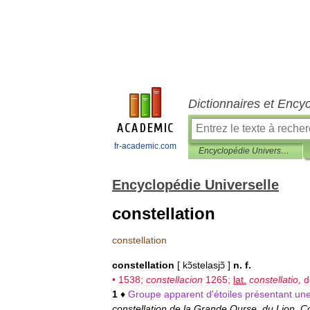
Dictionnaires et Ency
fr-academic.com
Encyclopédie Universelle
Encyclopédie Universelle
constellation
constellation
constellation
[
kɔ̃stelasjɔ̃
]
n
.
f
.
•
1538
;
constellacion
1265
;
lat
.
constellatio
,
d
1
♦
Groupe
apparent
d
'
étoiles
présentant
un
constellation
de
la
Grande
Ourse
,
du
Lion
.
Co