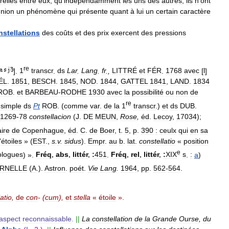
reliés
entre
eux
,
qu
'
indépendamment
les
uns
des
autres
,
ils
n
'
ont
union
un
phénomène
qui
présente
quant
à
lui
un
certain
caractère
nstellations
des
coûts
et
des
prix
exercent
des
pressions
re
].
1
transcr
.
ds
Lar
.
Lang
.
fr
.,
LITTRÉ
et
FÉR
.
1768
avec
[
l
]
ÉL
.
1851
,
BESCH
.
1845
,
NOD
.
1844
,
GATTEL
1841
,
LAND
.
1834
ROB
.
et
BARBEAU
-
RODHE
1930
avec
la
possibilité
ou
non
de
re
]
simple
ds
Pt
ROB
. (
comme
var
.
de
la
1
transcr
.)
et
ds
DUB
.
1269
-
78
constellacion
(
J
.
DE
MEUN
,
Rose
,
éd
.
Lecoy
,
17034
);
ire
de
Copenhague
,
éd
.
C
.
de
Boer
,
t
.
5
,
p
.
390
:
ceulx
qui
en
sa
'
étoiles
» (
EST
.,
s
.
v
.
sidus
).
Empr
.
au
b
.
lat
.
constellatio
«
position
e
ologues
) ».
Fréq
.
abs
.
littér
.
:
451
.
Fréq
.
rel
.
littér
.
:
XIX
s
.
:
a
)
RNELLE
(
A
.).
Astron
.
poét
.
Vie
Lang
.
1964
,
pp
.
562
-
564
.
atio
,
de
con
- (
cum
),
et
stella
«
étoile
».
aspect
reconnaissable
.
||
La
constellation
de
la
Grande
Ourse
,
du