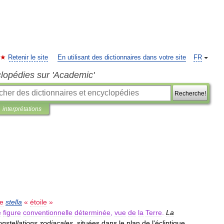
Retenir le site
En utilisant des dictionnaires dans votre site
FR
clopédies sur 'Academic'
Recherche!
interprétations
e
stella
«
étoile
»
e
figure
conventionnelle
déterminée
,
vue
de
la
Terre
.
La
nstellations
zodiacales
,
situées
dans
le
plan
de
l
'
écliptique
.