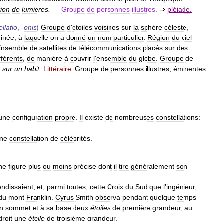
tion
de
lumières
.
—
Groupe
de
personnes
illustres
.
⇒
pléiade
.
llatio
,
-
onis
)
Groupe
d
'
étoiles
voisines
sur
la
sphère
céleste
,
minée
,
à
laquelle
on
a
donné
un
nom
particulier
.
Région
du
ciel
Ensemble
de
satellites
de
télécommunications
placés
sur
des
fférents
,
de
manière
à
couvrir
l
'
ensemble
du
globe
.
Groupe
de
s
sur
un
habit
.
Littéraire
.
Groupe
de
personnes
illustres
,
éminentes
une
configuration
propre
.
Il
existe
de
nombreuses
constellations:
ne
constellation
de
célébrités
.
ne
figure
plus
ou
moins
précise
dont
il
tire
généralement
son
endissaient
,
et
,
parmi
toutes
,
cette
Croix
du
Sud
que
l
'
ingénieur
,
du
mont
Franklin
.
Cyrus
Smith
observa
pendant
quelque
temps
n
sommet
et
à
sa
base
deux
étoiles
de
première
grandeur
,
au
droit
une
étoile
de
troisième
grandeur
.