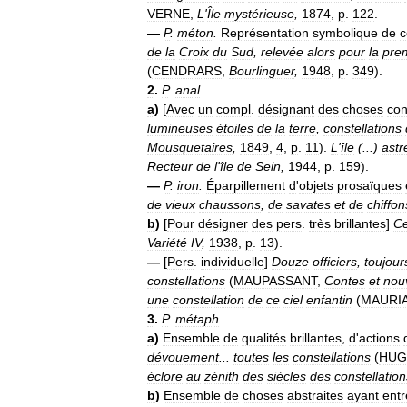
VERNE
,
L
'
Île
mystérieuse
,
1874
,
p
.
122
.
—
P
.
méton
.
Représentation
symbolique
de
c
de
la
Croix
du
Sud
,
relevée
alors
pour
la
pre
(
CENDRARS
,
Bourlinguer
,
1948
,
p
.
349
).
2
.
P
.
anal
.
a
)
[
Avec
un
compl
.
désignant
des
choses
con
lumineuses
étoiles
de
la
terre
,
constellations
Mousquetaires
,
1849
,
4
,
p
.
11
).
L
'
île
(...)
astr
Recteur
de
l
'
île
de
Sein
,
1944
,
p
.
159
).
—
P
.
iron
.
Éparpillement
d
'
objets
prosaïques
de
vieux
chaussons
,
de
savates
et
de
chiffon
b
)
[
Pour
désigner
des
pers
.
très
brillantes
]
C
Variété
IV
,
1938
,
p
.
13
).
—
[
Pers
.
individuelle
]
Douze
officiers
,
toujour
constellations
(
MAUPASSANT
,
Contes
et
nou
une
constellation
de
ce
ciel
enfantin
(
MAURI
3
.
P
.
métaph
.
a
)
Ensemble
de
qualités
brillantes
,
d
'
actions
dévouement
...
toutes
les
constellations
(
HU
éclore
au
zénith
des
siècles
des
constellation
b
)
Ensemble
de
choses
abstraites
ayant
entr