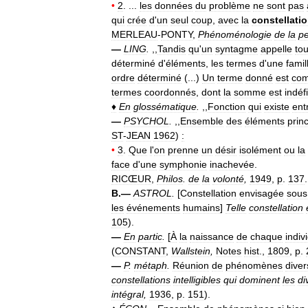
•
2
. ...
les
données
du
problème
ne
sont
pas
qui
crée
d
'
un
seul
coup
,
avec
la
constellati
MERLEAU
-
PONTY
,
Phénoménologie
de
la
pe
—
LING
.
,,
Tandis
qu
'
un
syntagme
appelle
tou
déterminé
d
'
éléments
,
les
termes
d
'
une
famil
ordre
déterminé
(...)
Un
terme
donné
est
co
termes
coordonnés
,
dont
la
somme
est
indéf
♦
En
glossématique
.
,,
Fonction
qui
existe
ent
—
PSYCHOL
.
,,
Ensemble
des
éléments
prin
ST
-
JEAN
1962
)
:
•
3
.
Que
l
'
on
prenne
un
désir
isolément
ou
la
face
d
'
une
symphonie
inachevée
.
RICŒUR
,
Philos
.
de
la
volonté
,
1949
,
p
.
137
.
B
.—
ASTROL
.
[
Constellation
envisagée
sous
les
événements
humains
]
Telle
constellation
105
).
—
En
partic
.
[
À
la
naissance
de
chaque
indiv
(
CONSTANT
,
Wallstein
,
Notes
hist
.,
1809
,
p
.
—
P
.
métaph
.
Réunion
de
phénomènes
diver
constellations
intelligibles
qui
dominent
les
di
intégral
,
1936
,
p
.
151
).