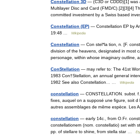
Constellation 3D
— (C3D or CDDD)[1] was a
Multilayer Disc and Card (FMD/C).[2][3][4] T
committed investment by a Swiss based in
Constellation (EP)
— Constellation EP by A
19:48 …
Wikipedia
Constellation
— Con stel*la tion, n. [F. conste
division of the heavens, designated in most 
personage, within whose imaginary outlin
ConStellation
— may refer to: The 41st World
1983 Con†Stellation, an annual general intere
1982 See also Constellation… …
Wikipedia
constellation
— CONSTELLATION. subst. f. (
fixes, auquel on a supposé une figure, soit 
autres assemblages de même espèce. Les
constellation
— early 14c., from O.Fr. conste
constellationem (nom. constellatio) set with 
pp. of stellare to shine, from stella star …
Et