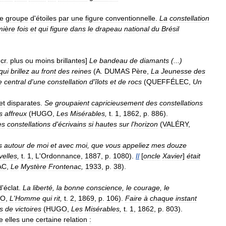
e
groupe
d
'
étoiles
par
une
figure
conventionnelle
.
La
constellation
mière
fois
et
qui
figure
dans
le
drapeau
national
du
Brésil
cr
.
plus
ou
moins
brillantes
]
Le
bandeau
de
diamants
(...)
qui
brillez
au
front
des
reines
(
A
.
DUMAS
Père
,
La
Jeunesse
des
e
central
d
'
une
constellation
d
'
îlots
et
de
rocs
(
QUEFFÉLEC
,
Un
et
disparates
.
Se
groupaient
capricieusement
des
constellations
s
affreux
(
HUGO
,
Les
Misérables
,
t
.
1
,
1862
,
p
.
886
).
es
constellations
d
'
écrivains
si
hautes
sur
l
'
horizon
(
VALÉRY
,
s
autour
de
moi
et
avec
moi
,
que
vous
appeliez
mes
douze
velles
,
t
.
1
,
L
'
Ordonnance
,
1887
,
p
.
1080
).
Il
[
oncle
Xavier
]
était
AC
,
Le
Mystère
Frontenac
,
1933
,
p
.
38
).
d
'
éclat
.
La
liberté
,
la
bonne
conscience
,
le
courage
,
le
GO
,
L
'
Homme
qui
rit
,
t
.
2
,
1869
,
p
.
106
).
Faire
à
chaque
instant
s
de
victoires
(
HUGO
,
Les
Misérables
,
t
.
1
,
1862
,
p
.
803
).
e
elles
une
certaine
relation
: